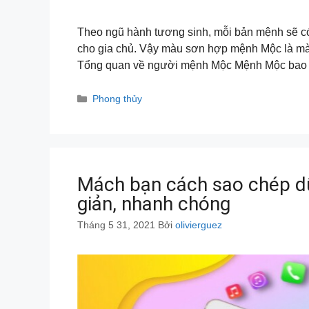
Theo ngũ hành tương sinh, mỗi bản mệnh sẽ có
cho gia chủ. Vậy màu sơn hợp mệnh Mộc là màu g
Tổng quan về người mệnh Mộc Mệnh Mộc ba
Danh
Phong thủy
mục
Mách bạn cách sao chép dữ
giản, nhanh chóng
Tháng 5 31, 2021
Bởi
olivierguez